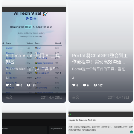
点对点的消息传输。然而，由于这
够进行文生图，相较官网而言，还
些消息也由OpenAI处理，因此建议
是很便利的，但是不清楚文生图功
不通过该平台分享任何敏感信息。
能是用的哪个模型。文意理解似乎
在这个基础上扩展，Peace M…
还差一点。 官网：…
AI Tech Viral -热门 AI 工具
Portal 将ChatGPT整合到工
排名
作流程中！实现高效沟通，
只能协作！
AI Tech Viral -热门 AI 工具排名 在
Portal是一个跨平台的工具，旨在将
这个AI爆发元年，我们需要一个直观
ChatGPT的功能整合到用户的工作
AI
AI
的AI热度展示的工具网站。用来大致
流程中。特别地，它允许用户通过
了解现在AI哪项是最热门，哪一项正
按下键盘快捷键将任何选定的文本
0
0
169
0
0
107
在快速增长。当前 AI Tech Viral 为
发送给ChatGPT进行处理，然后返
我们提供了这一个AI排名入口。 热
回结果到用户的剪贴板或光标位置
嘉文
23年4月28日
嘉文
23年4月18日
度排名依据： 当前排名是依据网站
（实现打字机效果）。这意味着您
的月活跃人数（当月内有至少一次
可以立即在大多数没有ChatGPT功
的访问人数）进行排行。 可以看到
能的应用程序中访问ChatGPT的强
标注了网站的月活人数以及主题，
大功能。 项目地址：https://github.
还有相较于上月的增长。 在这里我
com/lxfater/Portal
们可以…