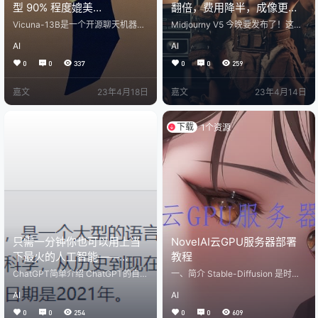
型 90% 程度媲美
翻倍，费用降半，成像更快
ChatGPT/GPT-4
更便宜！
Vicuna-13B是一个开源聊天机器
Midjourny V5 今晚要发布了！这次
人，使用从ShareGPT收集的用户共
更新，我们将会带来以下三点变
AI
AI
享对话进行fine-tuning LLaMA训
化： 速度快两倍！我们对算法进行
练。初步评估表明，Vicuna-13B在
了优化，让机器能够更快地处理数
0
0
337
0
0
259
超过90%*的情况下优于LLaMA和St
据。 费用便宜一半！我们与供应商
anford Alpaca等其他模型，并且比
进行了协商，降低了成本。 成像质
嘉文
23年4月18日
嘉文
23年4月14日
OpenAI ChatGPT和Google Bard更
量可能会有轻微损伤。为了追求更
具质量。训练Vicuna-13B的成本约
高的速度和更低的成本，我们对成
为300美元，并提供代码、权重以
像算法进行了微调。但请放心，这
及在线演示供非商业用途公开使…
只是轻微的损伤，不会影响使用效
下载
1个资源
果。 我们相信这次更新将会给您带
来更好的使用体验。欢迎您前往 Mi
djourny …
只需一分钟你也可以用上当
NovelAI云GPU服务器部署
下最火的人工智能——
教程
ChatGPT
ChatGPT简单介绍 ChatGPT的自我
一、简介 Stable-Diffusion 是时下
介绍：我是 OpenAI 训练的 ChatGP
最流行的人工智能绘画的项目，没
AI
AI
T 模型，是一个大型的语言模型。我
有之一，之前由于NovelAI的二次元
可以回答各种问题，从知识性问题
训练模型效果十分出色也成功使Sta
0
0
254
0
0
609