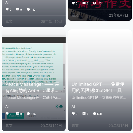
0分）** 人们因技术发展得以更好地
AI
-MCP又更新了重大功能！ 你现在
0
0
143
掌控时间，但也有人因此成了时间
可以只通过提示词就可以将 @polyh
0
0
112
的仆人。 这句话引发了你怎样的联
aven的1500多种资产库引入到Blen
嘉文
23年6月7日
想与思考？请写一篇文章。 要求：
der中。 下面的视频将演示如何用文
选准角度，确定立意，明确文体，
嘉文
25年3月19日
字创造一个沙滩场景。（看它如何
自拟标题；不要套作，不得抄袭；
导入正确的HDRIs、纹理和模型） h
不得泄露个人信息；不少于800字。
ttps://www.bilibili.com/video/BV1s
ChatGPT 标题：时间的主宰者与奴
aXJYMEQV MCP是指Mode…
隶：技术的双刃剑 在人类历史的长
河中，…
Peace Messenger —— 带
Unlimited GPT——免费使
有AI辅助的WebRTC通讯工
用的无限制ChatGPT工具
具，附带使用教程
Peace Messenger是一款基于Web
UnlimitedGPT是一款免费的在线Ch
RTC技术的通讯工具，旨在通过人
atGPT代理代理工具，无需注册打
AI
AI
工智能（AI）帮助用户向他们的亲人
开网页即可使用，十分方便。 作为
表达他们的情感和需求。这个应用
一款免费无限制的工具，其采用的
0
0
194
0
0
508
程序是一个开源项目，开发的目的
是GPT - 3.5架构的大语言模型。回
是探索AI在改善对话以及在人们之间
复速度很快，不会出现openai官方C
嘉文
23年5月22日
嘉文
23年5月3日
培养更大的理解和尊重方面的潜
hatGPT那种时不时就网络中断或者
力。 该应用程序利用WebRTC进行
是直接banIP的操作。 另外，其还能