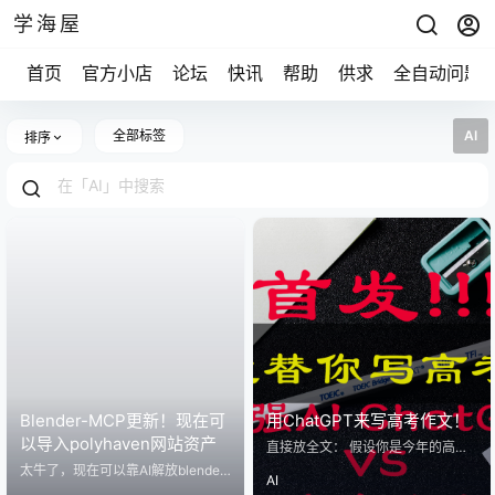
学海屋
首页
官方小店
论坛
快讯
帮助
供求
全自动问题
全部标签
AI
排序
Blender-MCP更新！现在可
用ChatGPT来写高考作文！
以导入polyhaven网站资产
直接放全文： 假设你是今年的高考
考生，你需要回答以下题目： **阅
太牛了，现在可以靠AI解放blender
AI
读下面的材料，根据要求写作。（6
用户的双手了，最近爆火的blender