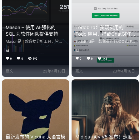
Mason – 使用 AI 强化的
Todobird：美观实用的
SQL 为软件团队提供支持
Todo 应用，搭载ChatGPT
助你高效完成任务！
Mason是一款数据分析工具，旨在
TodoBird是一款免费的TODO管理
为团队提供查询、可视化和共享数
工具，源于作者在外包项目中对TO
AI
AI
据的最快方式。 Mason可以帮助快
DO需求的体会。作者认为现有产品
节奏的团队简化数据分析过程，优
大多太复杂，不支持换肤等功能，
0
0
192
0
0
143
化灵活性。 Mason采用SQL编写、
因此决定自己造一个轮子。TodoBir
可视化和共享数据，但今天的数据
d需要足够简单、可以更换皮肤、有
嘉文
23年4月18日
嘉文
23年4月18日
工具却未能支持这种工作方式。 现
Mac本地应用程序且速度快轻量。 T
有的数据工具并不完善，结果往往
odobird 是一个好看的 Todo 应用，
导致无法找到和重复使用之前的工
包含 ChatGPT 支持，有多种主题可
作，并且缺乏协作支持。 Mason的
供选择，而且永久免费。它还提供
开发团队汇聚了丰富的开发经验来
统计和分析功能，可以查看你每日
构建这个产品。 Mason可以通过全
的工作统计。 …
局搜索查…
最新发布的 Vicuna 大语言模
Midjourney V5 发布！速度