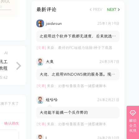
共0人
最新评论
PREV
NEXT
jaidesun
25年1月19日
之前用这个软件下载都无速度，后来就选择
了数字盘。。。。
[文章]
来自：
最好的PC端磁力链接|种子下载器
AI
通讯工
大臭
24年3月7日
教程
大佬，之前用WINDOWS做的服务器。现在
45:42
用群晖做。想把存档拷到服务器里。试过了
不行。是不通用吗？ docke...
[文章]
来自：
幻兽帕鲁服务器一键搭建脚本
娃哈哈
24年2月21日
就摘不下来了
大佬能不能搞一个反作弊的
解锁
确认修改
[文章]
来自：
幻兽帕鲁服务器一键搭建脚本
会员
权限
l
24年2月10日