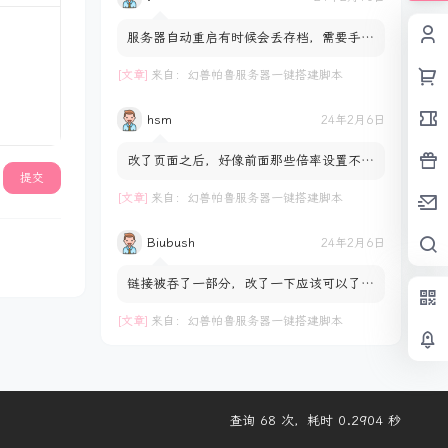
服务器自动重启有时候会丢存档，需要手动
回档是什么原因呢？并不是每次都会丢档是
服务器自动重启后随机...
[文章]
来自：
幻兽帕鲁服务器一键搭建脚本
hsm
24年2月6日
改了页面之后，好像前面那些倍率设置不正
提交
常，拖动控件数值不会变化，一直都是1.0
[文章]
来自：
幻兽帕鲁服务器一键搭建脚本
Biubush
24年2月6日
链接被吞了一部分，改了一下应该可以了
https://pan.biubush.cn/d/download/Pal
worldSetting.html
[文章]
来自：
幻兽帕鲁服务器一键搭建脚本
查询 68 次，耗时 0.2904 秒