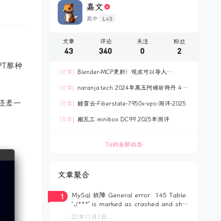
嘉文
Lv3
高中
文章
评论
关注
粉丝
43
340
0
2
PT那种
[文章]
Blender-MCP更新！现在可以导入
polyhaven网站资产
[文章]
naranja.tech 2024年黑五阿姆斯特丹 40
欧 4C8G120GB NVME 测评
还差一
[文章]
酷雪云-Fiberstate-7950x-vps-测评-2025
[文章]
搬瓦工 minibox DC99 2025年测评
Ta的全部动态
文章聚合
1
MySql 故障 General error: 145 Table
‘./***’ is marked as crashed and shou
ld be repaired 解决方案
22年11月7日