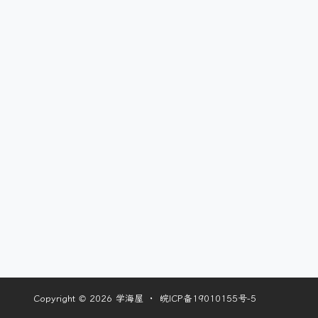
Copyright © 2026
学海屋
・
皖ICP备19010155号-5