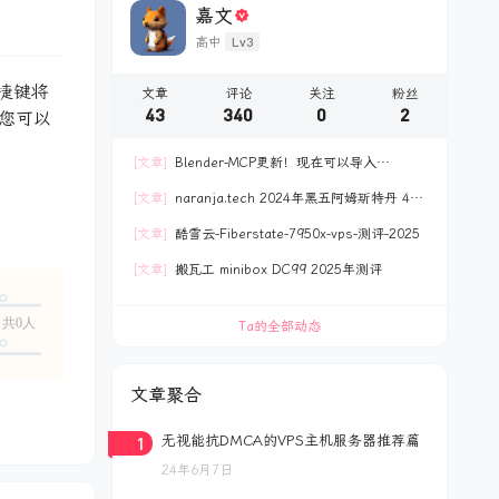
嘉文
Lv3
高中
快捷键将
文章
评论
关注
粉丝
43
340
0
2
着您可以
[文章]
Blender-MCP更新！现在可以导入
polyhaven网站资产
[文章]
naranja.tech 2024年黑五阿姆斯特丹 40
欧 4C8G120GB NVME 测评
[文章]
酷雪云-Fiberstate-7950x-vps-测评-2025
[文章]
搬瓦工 minibox DC99 2025年测评
共0人
Ta的全部动态
文章聚合
1
无视能抗DMCA的VPS主机服务器推荐篇
24年6月7日