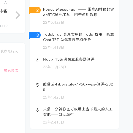
AI
2
Peace Messenger —— 带有AI辅助的W
具排名
ebRTC通讯工具，附带使用教程
23年5月22日
10:19
3
Todobird：美观实用的 Todo 应用，搭载
ChatGPT 助你高效完成任务！
23年4月18日
，我亦是行人
4
Nocix 15$/月独立服务器测评
22年11月28日
确认修改
5
酷雪云-Fiberstate-7950x-vps-测评-202
5
25年1月25日
6
只需一分钟你也可以用上当下最火的人工
智能——ChatGPT
23年2月15日