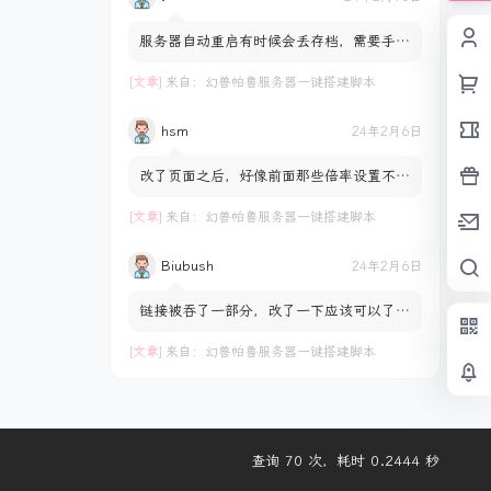
服务器自动重启有时候会丢存档，需要手动
回档是什么原因呢？并不是每次都会丢档是
服务器自动重启后随机...
[文章]
来自：
幻兽帕鲁服务器一键搭建脚本
hsm
24年2月6日
改了页面之后，好像前面那些倍率设置不正
常，拖动控件数值不会变化，一直都是1.0
[文章]
来自：
幻兽帕鲁服务器一键搭建脚本
Biubush
24年2月6日
链接被吞了一部分，改了一下应该可以了
https://pan.biubush.cn/d/download/Pal
worldSetting.html
[文章]
来自：
幻兽帕鲁服务器一键搭建脚本
查询 70 次，耗时 0.2444 秒