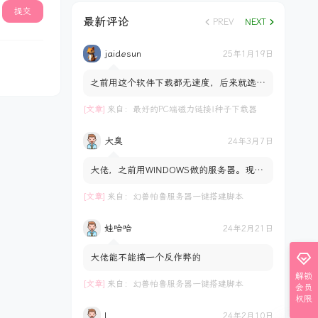
提交
最新评论
PREV
NEXT
jaidesun
25年1月19日
之前用这个软件下载都无速度，后来就选择
了数字盘。。。。
[文章]
来自：
最好的PC端磁力链接|种子下载器
大臭
24年3月7日
大佬，之前用WINDOWS做的服务器。现在
用群晖做。想把存档拷到服务器里。试过了
不行。是不通用吗？ docke...
[文章]
来自：
幻兽帕鲁服务器一键搭建脚本
娃哈哈
24年2月21日
大佬能不能搞一个反作弊的
解锁
[文章]
来自：
幻兽帕鲁服务器一键搭建脚本
会员
权限
l
24年2月10日