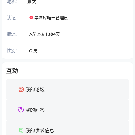
昵称：
嘉文
认证：
学海屋唯一管理员
描述：
入驻本站
1384
天
性别：
男
互动
我的论坛
我的问答
我的供求信息