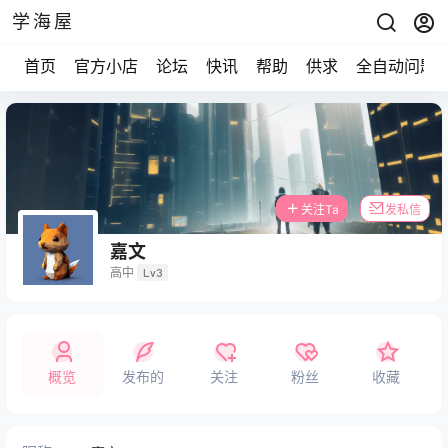
学海屋
首页
官方小店
论坛
快讯
帮助
供求
全自动问题
关注Ta
发私信
嘉文
高中
Lv3
概览
发布的
关注
粉丝
收藏