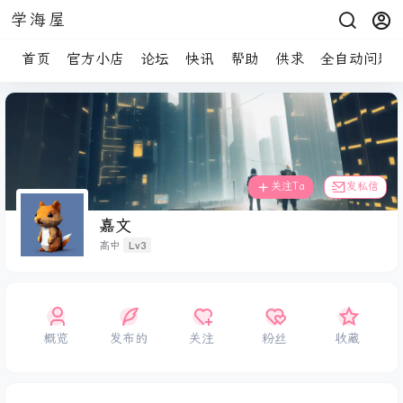
学海屋
首页
官方小店
论坛
快讯
帮助
供求
全自动问题
关注Ta
发私信
嘉文
Lv3
高中
概览
发布的
关注
粉丝
收藏