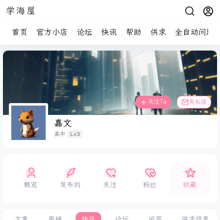
学海屋
首页
官方小店
论坛
快讯
帮助
供求
全自动问题
关注Ta
发私信
嘉文
Lv3
高中
概览
发布的
关注
粉丝
收藏
文章
商铺
快讯
论坛
问答
供求信息