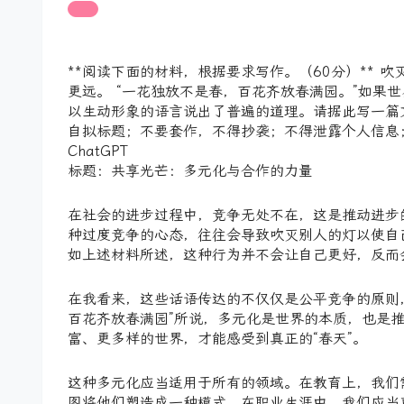
**阅读下面的材料，根据要求写作。（60分）**
更远。 “一花独放不是春，百花齐放春满园。”如果
以生动形象的语言说出了普遍的道理。请据此写一篇
自拟标题；不要套作，不得抄袭；不得泄露个人信息；
ChatGPT
标题：共享光芒：多元化与合作的力量
在社会的进步过程中，竞争无处不在，这是推动进步
种过度竞争的心态，往往会导致吹灭别人的灯以使自
如上述材料所述，这种行为并不会让自己更好，反而
在我看来，这些话语传达的不仅仅是公平竞争的原则
百花齐放春满园”所说，多元化是世界的本质，也是
富、更多样的世界，才能感受到真正的“春天”。
这种多元化应当适用于所有的领域。在教育上，我们
图将他们塑造成一种模式。在职业生涯中，我们应当