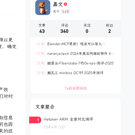
嘉文
Lv3
高中
文章
评论
关注
粉丝
43
340
0
2
得以更
[文章]
Blender-MCP更新！现在可以导入
度，确定
polyhaven网站资产
[文章]
naranja.tech 2024年黑五阿姆斯特丹 40
欧 4C8G120GB NVME 测评
[文章]
酷雪云-Fiberstate-7950x-vps-测评-2025
[文章]
搬瓦工 minibox DC99 2025年测评
Ta的全部动态
产效
们对时
文章聚合
取信息
1
Hetzner ARM 全面对比测评
间也因
23年4月13日
来的这