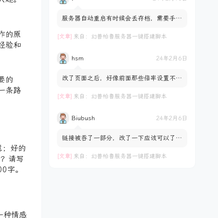
服务器自动重启有时候会丢存档，需要手动
回档是什么原因呢？并不是每次都会丢档是
作的原
服务器自动重启后随机...
[文章]
来自：
幻兽帕鲁服务器一键搭建脚本
经验和
hsm
24年2月6日
改了页面之后，好像前面那些倍率设置不正
要的
常，拖动控件数值不会变化，一直都是1.0
一条路
[文章]
来自：
幻兽帕鲁服务器一键搭建脚本
Biubush
24年2月6日
链接被吞了一部分，改了一下应该可以了
https://pan.biubush.cn/d/download/Pal
慧；好的
worldSetting.html
[文章]
来自：
幻兽帕鲁服务器一键搭建脚本
考？请写
00字。
一种情感