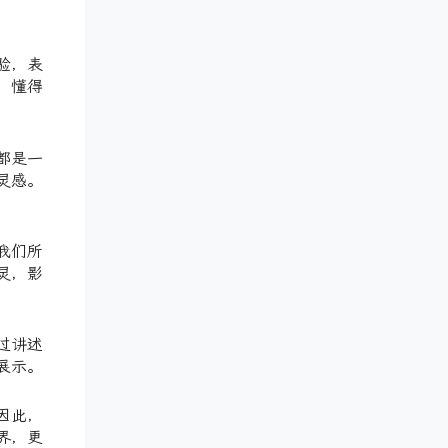
验，表
，懂得
都是一
灵感。
我们所
灵，影
过讲述
展示。
因此，
界，更