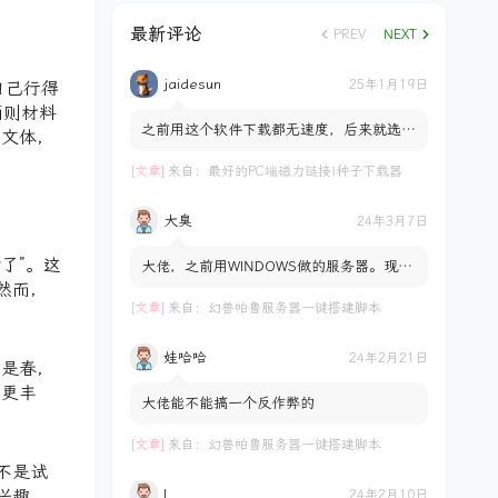
最新评论
PREV
NEXT
jaidesun
25年1月19日
自己行得
两则材料
之前用这个软件下载都无速度，后来就选择
确文体，
了数字盘。。。。
[文章]
来自：
最好的PC端磁力链接|种子下载器
大臭
24年3月7日
了”。这
大佬，之前用WINDOWS做的服务器。现在
用群晖做。想把存档拷到服务器里。试过了
然而，
不行。是不通用吗？ docke...
[文章]
来自：
幻兽帕鲁服务器一键搭建脚本
娃哈哈
24年2月21日
不是春，
到更丰
大佬能不能搞一个反作弊的
[文章]
来自：
幻兽帕鲁服务器一键搭建脚本
不是试
l
兴趣。
24年2月10日