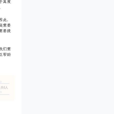
于高度
。
因此，
庭需要
需要提
我们需
正帮助
共0人