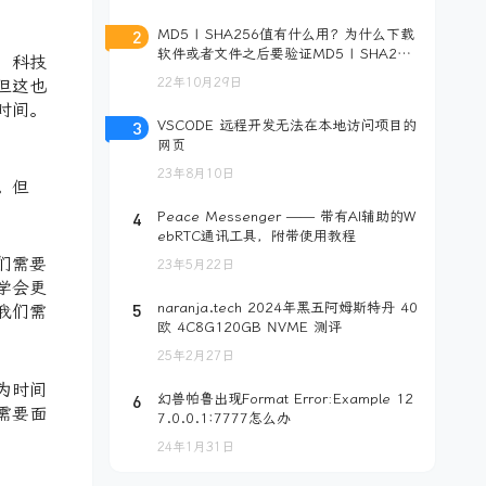
2
MD5 | SHA256值有什么用？为什么下载
软件或者文件之后要验证MD5 | SHA256
，科技
值？如何在Windows下使用CMD计算MD
22年10月29日
但这也
5 | SHA256值
时间。
3
VSCODE 远程开发无法在本地访问项目的
网页
23年8月10日
。但
4
Peace Messenger —— 带有AI辅助的W
ebRTC通讯工具，附带使用教程
们需要
23年5月22日
学会更
5
naranja.tech 2024年黑五阿姆斯特丹 40
我们需
欧 4C8G120GB NVME 测评
25年2月27日
为时间
6
幻兽帕鲁出现Format Error:Example 12
需要面
7.0.0.1:7777怎么办
24年1月31日