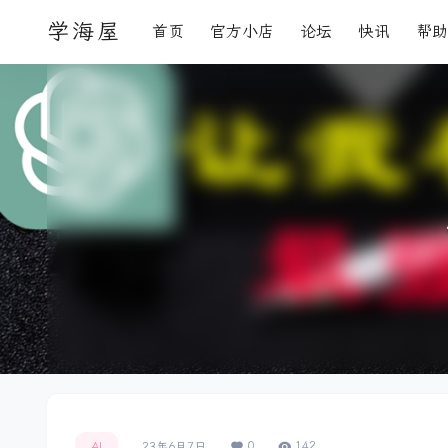
学海屋
首页
官方小店
论坛
快讯
帮助
0
142
AI
23年6月7日