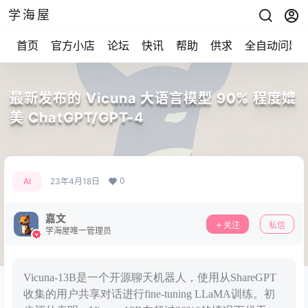
学海屋
首页
官方小店
论坛
快讯
帮助
供求
全自动问题
最新发布的 Vicuna 大语言模型 90% 程度媲
美 ChatGPT/GPT-4
0
AI
23年4月18日
嘉文
关注
私信
学海屋唯一管理员
Vicuna-13B是一个开源聊天机器人，使用从ShareGPT
收集的用户共享对话进行fine-tuning LLaMA训练。初