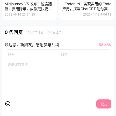
Midjourney V5 发布！速度翻
Todobird：美观实用的 Todo
倍，费用降半，成像更快更便
应用，搭载ChatGPT 助你高效
宜！
完成任务！
2023-4-14 23:54:25
2023-4-18 4:06:13
0 条回复
文章作者
管理员
A
M
欢迎您，新朋友，感谢参与互动！
确认修改
提交