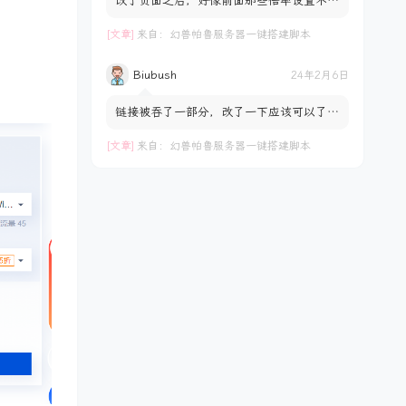
改了页面之后，好像前面那些倍率设置不正
常，拖动控件数值不会变化，一直都是1.0
[文章]
来自：
幻兽帕鲁服务器一键搭建脚本
Biubush
24年2月6日
链接被吞了一部分，改了一下应该可以了
https://pan.biubush.cn/d/download/Pal
worldSetting.html
[文章]
来自：
幻兽帕鲁服务器一键搭建脚本