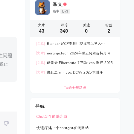
嘉文
Lv3
高中
文章
评论
关注
粉丝
43
340
0
2
[文章]
Blender-MCP更新！现在可以导入
polyhaven网站资产
[文章]
naranja.tech 2024年黑五阿姆斯特丹 40
识性问题
欧 4C8G120GB NVME 测评
[文章]
酷雪云-Fiberstate-7950x-vps-测评-2025
截止
[文章]
搬瓦工 minibox DC99 2025年测评
Ta的全部动态
导航
ChatGPT简单介绍
快速搭建一个chatgpt在线网站