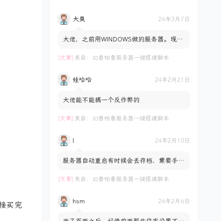
大臭
24年3月7日
大佬，之前用WINDOWS做的服务器。现在
用群晖做。想把存档拷到服务器里。试过了
不行。是不通用吗？ docke...
[文章]
来自：
幻兽帕鲁服务器一键搭建脚本
娃哈哈
24年2月21日
大佬能不能搞一个反作弊的
[文章]
来自：
幻兽帕鲁服务器一键搭建脚本
l
24年2月10日
服务器自动重启有时候会丢存档，需要手动
回档是什么原因呢？并不是每次都会丢档是
服务器自动重启后随机...
[文章]
来自：
幻兽帕鲁服务器一键搭建脚本
hsm
24年2月6日
直接买完