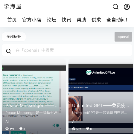
学海屋
首页
官方小店
论坛
快讯
帮助
供求
全自动问题
全部标签
openai
Peace Messenger —— 带
Unlimited GPT——免费使
有AI辅助的WebRTC通讯工
用的无限制ChatGPT工具
Peace Messenger是一款基于Web
UnlimitedGPT是一款免费的在线Ch
具，附带使用教程
RTC技术的通讯工具，旨在通过人
atGPT代理代理工具，无需注册打
AI
AI
工智能（AI）帮助用户向他们的亲人
开网页即可使用，十分方便。 作为
表达他们的情感和需求。这个应用
一款免费无限制的工具，其采用的
194
0
507
0
程序是一个开源项目，开发的目的
是GPT - 3.5架构的大语言模型。回