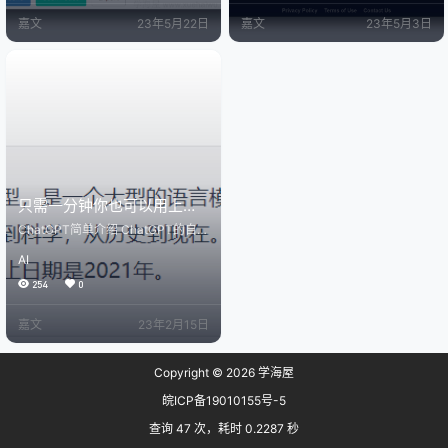
是探索AI在改善对话以及在人们之间
复速度很快，不会出现openai官方C
嘉文
23年5月22日
嘉文
23年5月3日
培养更大的理解和尊重方面的潜
hatGPT那种时不时就网络中断或者
力。 该应用程序利用WebRTC进行
是直接banIP的操作。 另外，其还能
点对点的消息传输。然而，由于这
够进行文生图，相较官网而言，还
些消息也由OpenAI处理，因此建议
是很便利的，但是不清楚文生图功
不通过该平台分享任何敏感信息。
能是用的哪个模型。文意理解似乎
在这个基础上扩展，Peace M…
还差一点。 官网：…
只需一分钟你也可以用上当
下最火的人工智能——
ChatGPT简单介绍 ChatGPT的自我
ChatGPT
介绍：我是 OpenAI 训练的 ChatGP
AI
T 模型，是一个大型的语言模型。我
可以回答各种问题，从知识性问题
254
0
到生活常识问题，从文学到科学，
从历史到现在。我可以帮助人们寻
嘉文
23年2月15日
找信息，解决问题，并与人们对
话。我的知识截止日期是2021年。
它作为一个语言模型，涵盖了海量
Copyright © 2026
学海屋
的人类的生活、科技知识，还能够
高度理解人类的自然语言，这才是
皖ICP备19010155号-5
相较于传统的互联网搜索引擎带来
颠…
查询 47 次，耗时 0.2287 秒