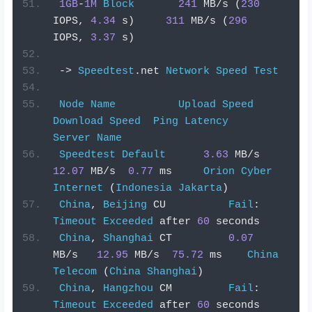
1GB
-
1M
Block
241
 MB
/
s 
(
230
IOPS
,
4.34
 s
)
311
 MB
/
s 
(
296
IOPS
,
3.37
 s
)
->
Speedtest
.
net 
Network
Speed
Test
Node
Name
Upload
Speed
Download
Speed
Ping
Latency
Server
Name
Speedtest
Default
3.63
 MB
/
s   
12.07
 MB
/
s  
0.77
 ms     
Orion
Cyber
Internet
(
Indonesia
Jakarta
)
China
,
Beijing
 CU          
Fail
:
Timeout
Exceeded
 after 
60
 seconds
China
,
Shanghai
 CT         
0.07
MB
/
s   
12.95
 MB
/
s  
75.72
 ms    
China
Telecom
(
China
Shanghai
)
China
,
Hangzhou
 CM         
Fail
:
Timeout
Exceeded
 after 
60
 seconds