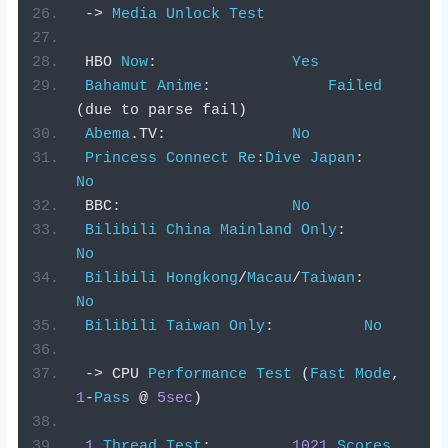
->
Media
Unlock
Test
 HBO 
Now
:
Yes
Bahamut
Anime
:
Failed
(
due to parse fail
)
Abema
.
TV
:
No
Princess
Connect
Re
:
Dive
Japan
:
No
 BBC
:
No
Bilibili
China
Mainland
Only
:
No
Bilibili
Hongkong
/
Macau
/
Taiwan
:
No
Bilibili
Taiwan
Only
:
No
->
 CPU 
Performance
Test
(
Fast
Mode
,
1
-
Pass
@
5sec
)
1
Thread
Test
:
1021
Scores