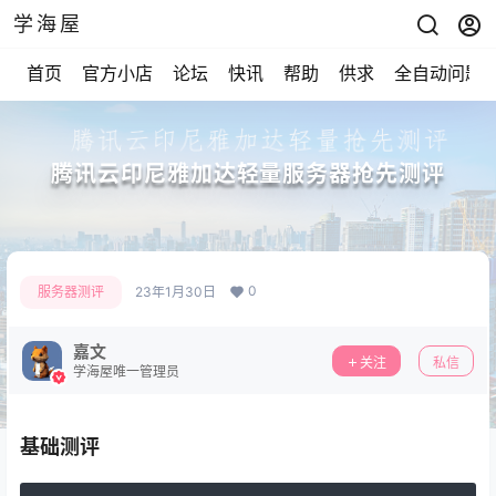
学海屋
首页
官方小店
论坛
快讯
帮助
供求
全自动问题
腾讯云印尼雅加达轻量服务器抢先测评
0
服务器测评
23年1月30日
嘉文
关注
私信
学海屋唯一管理员
基础测评