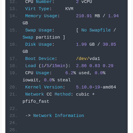
 CPU 
Number
:
2
 vCPU
Virt
Type
:
     KVM
Memory
Usage
:
210.91
 MB 
/
1.94
GB
Swap
Usage
:
[
No
Swapfile
/
Swap
 partition 
]
Disk
Usage
:
1.99
 GB 
/
30.85
GB
Boot
Device
:
/dev/
vda1
Load
(
1
/
5
/
15min
):
2.86
0.83
0.29
 CPU 
Usage
:
6.2
%
 used
,
0.0
%
iowait
,
0.0
%
 steal
Kernel
Version
:
5.10
.
0
-
19
-
amd64
Network
 CC 
Method
:
 cubic 
+
pfifo_fast
->
Network
Information