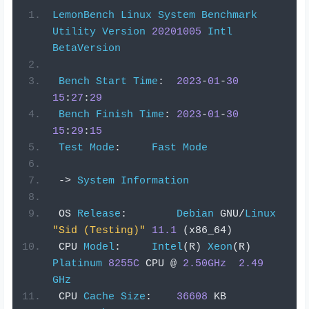
LemonBench
Linux
System
Benchmark
Utility
Version
20201005
Intl
BetaVersion
Bench
Start
Time
:
2023
-
01
-
30
15
:
27
:
29
Bench
Finish
Time
:
2023
-
01
-
30
15
:
29
:
15
Test
Mode
:
Fast
Mode
->
System
Information
 OS 
Release
:
Debian
 GNU
/
Linux
"Sid (Testing)"
11.1
(
x86_64
)
 CPU 
Model
:
Intel
(
R
)
Xeon
(
R
)
Platinum
8255C
 CPU 
@
2.50GHz
2.49
GHz
 CPU 
Cache
Size
:
36608
 KB