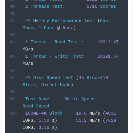
2
Threads
Test
:
1716
Scores
->
Memory
Performance
Test
(
Fast
Mode
,
1
-
Pass
@
5sec
)
1
Thread
-
Read
Test
:
19912.47
MB
/
s
1
Thread
-
Write
Test
:
16191.67
MB
/
s
->
Disk
Speed
Test
(
4K
Block
/
1M
Block
,
Direct
Mode
)
Test
Name
Write
Speed
Read
Speed
100MB
-
4K
Block
19.8
 MB
/
s 
(
4831
IOPS
,
5.30
 s
)
31.2
 MB
/
s 
(
7619
IOPS
,
3.36
 s
)