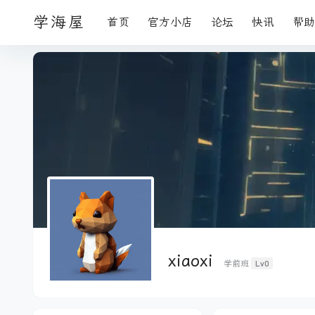
学海屋
首页
官方小店
论坛
快讯
帮助
xiaoxi
Lv0
学前班