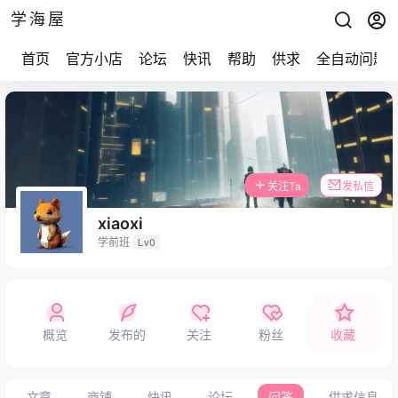
学海屋
首页
官方小店
论坛
快讯
帮助
供求
全自动问题
关注Ta
发私信
xiaoxi
学前班
Lv0
概览
发布的
关注
粉丝
收藏
文章
商铺
快讯
论坛
问答
供求信息