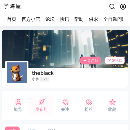
学海屋
首页
官方小店
论坛
快讯
帮助
供求
全自动问题
关注Ta
发私信
theblack
小学
Lv1
概览
发布的
关注
粉丝
收藏