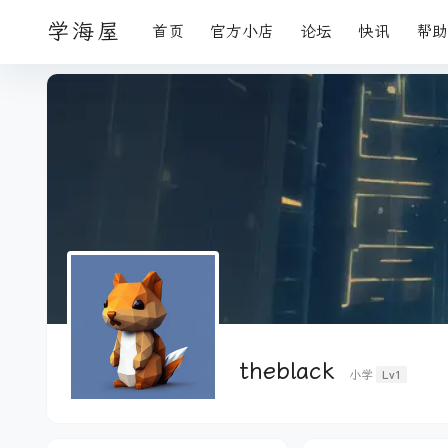
学海屋
首页
官方小店
论坛
快讯
帮助
theblack
Lv1
小学