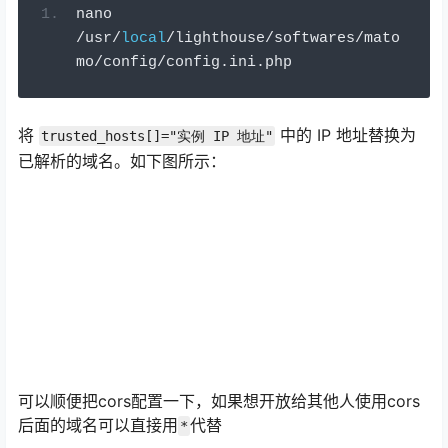
nano 
/
usr
/
local
/
lighthouse
/
softwares
/
mato
mo
/
config
/
config
.
ini
.
php
将
中的 IP 地址替换为
trusted_hosts[]="实例 IP 地址"
已解析的域名。如下图所示：
可以顺便把cors配置一下，如果想开放给其他人使用cors
后面的域名可以直接用
代替
*