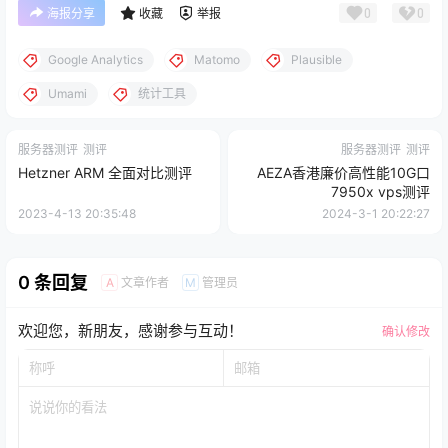
0
0
海报分享
收藏
举报
Google Analytics
Matomo
Plausible
Umami
统计工具
服务器测评
测评
服务器测评
测评
Hetzner ARM 全面对比测评
AEZA香港廉价高性能10G口
7950x vps测评
2023-4-13 20:35:48
2024-3-1 20:22:27
0 条回复
文章作者
管理员
A
M
欢迎您，新朋友，感谢参与互动！
确认修改