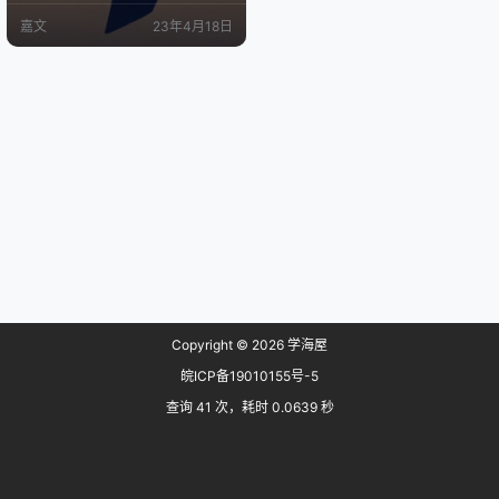
anford Alpaca等其他模型，并且比
嘉文
23年4月18日
OpenAI ChatGPT和Google Bard更
具质量。训练Vicuna-13B的成本约
为300美元，并提供代码、权重以
及在线演示供非商业用途公开使…
Copyright © 2026
学海屋
皖ICP备19010155号-5
查询 41 次，耗时 0.0639 秒