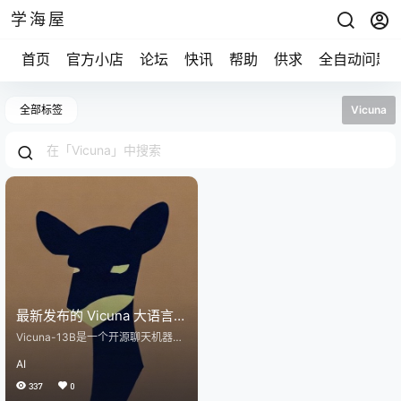
学海屋
首页
官方小店
论坛
快讯
帮助
供求
全自动问题
全部标签
Vicuna
最新发布的 Vicuna 大语言模
型 90% 程度媲美
Vicuna-13B是一个开源聊天机器
ChatGPT/GPT-4
人，使用从ShareGPT收集的用户共
AI
享对话进行fine-tuning LLaMA训
练。初步评估表明，Vicuna-13B在
337
0
超过90%*的情况下优于LLaMA和St