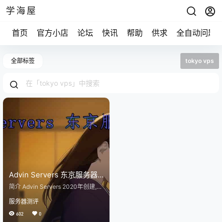
学海屋
首页
官方小店
论坛
快讯
帮助
供求
全自动问题
全部标签
tokyo vps
Advin Servers 东京服务器
测评 2022年11月更新
简介 Advin Servers 2020年创建,
美国商家, 目前主营美国、英国、日
服务器测评
本、荷兰的KVM VPS, 以及独立服
务器、托管服务, VPS带DDoS防护.
602
0
支持支付宝(Stripe)、加密数字货