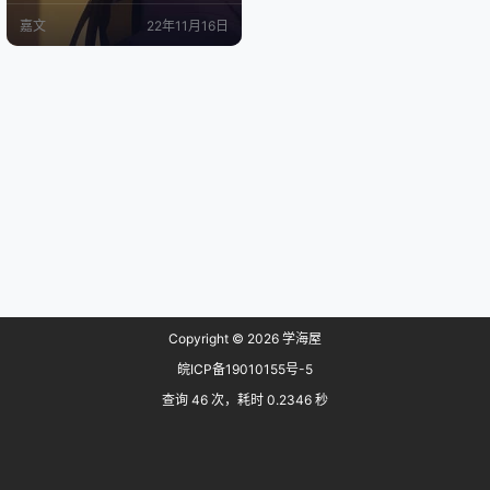
币、PayPal付款. 官网: https://clien
嘉文
22年11月16日
ts.advinservers.com 本次测评的是
Advin Servers 日本东京vps Stand
ard S套餐, 2C/10G…
Copyright © 2026
学海屋
皖ICP备19010155号-5
查询 46 次，耗时 0.2346 秒