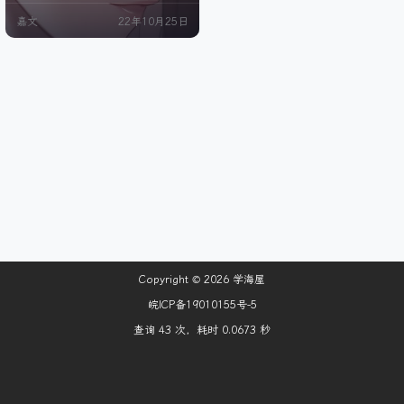
AI的训练模型和官网的前后端泄露，
嘉文
22年10月25日
更是直接让AI绘画成为热门话题。经
过这一段时间广大网友的开发及探
索，涌现出了众多的一键包之类的
便利产物。今天我也赶个末班车教
大家如果想为其他人提供AI绘画服务
应该怎…
Copyright © 2026
学海屋
皖ICP备19010155号-5
查询 43 次，耗时 0.0673 秒