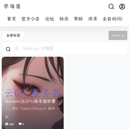
学海屋
首页
官方小店
论坛
快讯
帮助
供求
全自动问题
全部标签
novel ai
NovelAI云GPU服务器部署教
程
一、简介 Stable-Diffusion 是时下
最流行的人工智能绘画的项目，没
AI
有之一，之前由于NovelAI的二次元
训练模型效果十分出色也成功使Sta
608
0
ble-Diffusion破圈。之后因为Novel