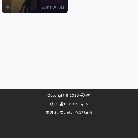
币、PayPal付款. 官网: https://clien
嘉文
22年11月16日
ts.advinservers.com 本次测评的是
Advin Servers 日本东京vps Stand
ard S套餐, 2C/10G…
Copyright © 2026
学海屋
皖ICP备19010155号-5
查询 44 次，耗时 0.0739 秒