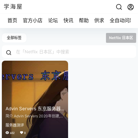
学海屋
首页
官方小店
论坛
快讯
帮助
供求
全自动问题
全部标签
Netflix 日本区
Advin Servers 东京服务器
测评 2022年11月更新
简介 Advin Servers 2020年创建,
美国商家, 目前主营美国、英国、日
服务器测评
本、荷兰的KVM VPS, 以及独立服
务器、托管服务, VPS带DDoS防护.
602
0
支持支付宝(Stripe)、加密数字货