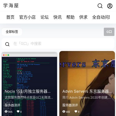
学海屋
首页
官方小店
论坛
快讯
帮助
供求
全自动问题
全部标签
G口
Nocix 15$/月独立服务器测
Advin Servers 东京服务器
评
测评 2022年11月更新
这款服务器的特点就是G口无限流
简介 Advin Servers 2020年创建,
量，然后有5个IP，性价比还是不错
美国商家, 目前主营美国、英国、日
服务器测评
服务器测评
的。 正常套餐应该是 AMD Pheno
本、荷兰的KVM VPS, 以及独立服
m, 16 GB, 120GB+2TB G口 偶尔会
务器、托管服务, VPS带DDoS防护.
564
0
602
0
出中奖鸡 基础信息 YABS 硬盘测试
支持支付宝(Stripe)、加密数字货