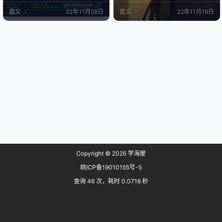
这个杜甫另外一个特点就是有SSD
币、PayPal付款. 官网: https://clien
嘉文
22年11月28日
嘉文
22年11月16日
作为系统盘,有HHD作为数据盘，使
ts.advinservers.com 本次测评的是
用体验比一般的只有HHD的杜甫来
Advin Servers 日本东京vps Stand
说更加舒适一点。 我的是中奖的服
ard S套餐, 2C/10G…
务器 240GB SSD 3TB HHD 硬盘时
间 两块硬盘使用时间也还能…
Copyright © 2026
学海屋
皖ICP备19010155号-5
查询 46 次，耗时 0.0716 秒