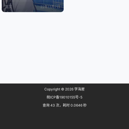
板的也可能是因为面板升级、重启
嘉文
22年11月7日
所导致的 修复方案 首先请一定要备
份好数据库！！！！ 首先请一定要
备份好数据库！！！！ 首先请一定
要备份好数据库！！！！ 备份好数
据库再对数据库进行repair操作 1、li
nux系统命令行修复 linux…
Copyright © 2026
学海屋
皖ICP备19010155号-5
查询 43 次，耗时 0.0646 秒