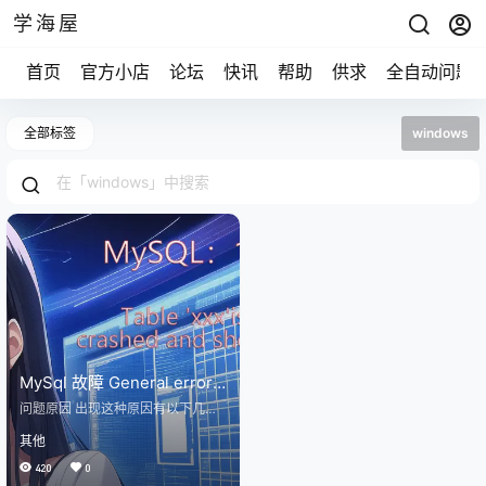
学海屋
首页
官方小店
论坛
快讯
帮助
供求
全自动问题
全部标签
windows
MySql 故障 General error:
145 Table ‘./***’ is marked
问题原因 出现这种原因有以下几种
as crashed and should be
1、MySQL数据库因为突然性断电
其他
或者服务器重启、数据库提供服务
repaired 解决方案
时对表进行了其他的操作 2、频繁查
420
0
询和更新所导致的索引错误 使用面