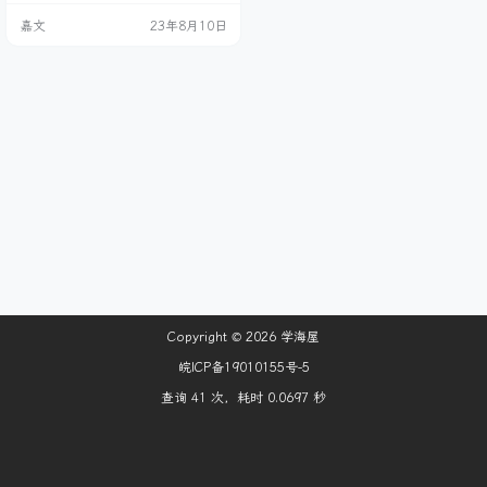
问。 图中是端口的两种状态，通过
嘉文
23年8月10日
查看端口可以得知5173端口是正常
且正在运行，此时Running Proces
s也会显示占用的程序。 而5174这
个端口就是没有占用的状态。 一般
遇到这种情况可以先看一下你的服
务器是否是同时…
Copyright © 2026
学海屋
皖ICP备19010155号-5
查询 41 次，耗时 0.0697 秒