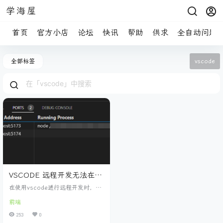
学海屋
首页
官方小店
论坛
快讯
帮助
供求
全自动问题
全部标签
vscode
VSCODE 远程开发无法在本
地访问项目的网页
在使用vscode进行远程开发时，可
能会遇到下面这种情况： 以vite为
前端
例 项目运行成功了，提示打开local
host:5173或者其他端口。但是当我
253
0
们在本地打开时却会发现无法访