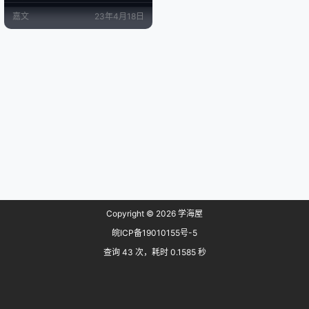
可视化和共享数据，但今天的数据
嘉文
23年4月18日
工具却未能支持这种工作方式。 现
有的数据工具并不完善，结果往往
导致无法找到和重复使用之前的工
作，并且缺乏协作支持。 Mason的
开发团队汇聚了丰富的开发经验来
构建这个产品。 Mason可以通过全
局搜索查…
Copyright © 2026
学海屋
皖ICP备19010155号-5
查询 43 次，耗时 0.1585 秒