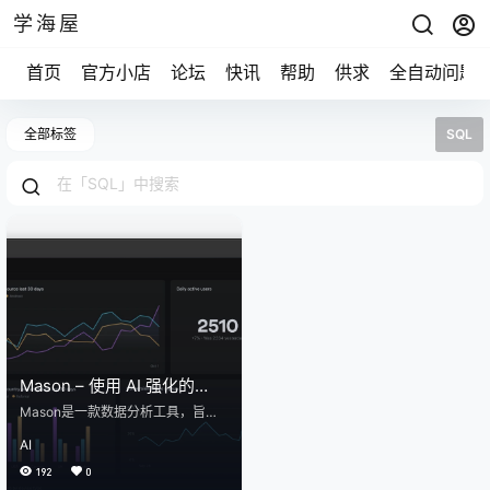
学海屋
首页
官方小店
论坛
快讯
帮助
供求
全自动问题
全部标签
SQL
Mason – 使用 AI 强化的
SQL 为软件团队提供支持
Mason是一款数据分析工具，旨在
为团队提供查询、可视化和共享数
AI
据的最快方式。 Mason可以帮助快
节奏的团队简化数据分析过程，优
192
0
化灵活性。 Mason采用SQL编写、