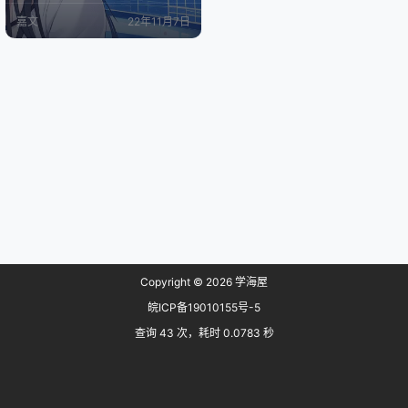
板的也可能是因为面板升级、重启
嘉文
22年11月7日
所导致的 修复方案 首先请一定要备
份好数据库！！！！ 首先请一定要
备份好数据库！！！！ 首先请一定
要备份好数据库！！！！ 备份好数
据库再对数据库进行repair操作 1、li
nux系统命令行修复 linux…
Copyright © 2026
学海屋
皖ICP备19010155号-5
查询 43 次，耗时 0.0783 秒