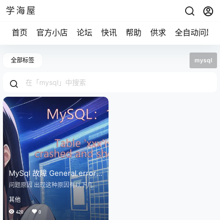
学海屋
首页
官方小店
论坛
快讯
帮助
供求
全自动问题
全部标签
mysql
MySql 故障 General error:
145 Table ‘./***’ is marked
问题原因 出现这种原因有以下几种
as crashed and should be
1、MySQL数据库因为突然性断电
其他
或者服务器重启、数据库提供服务
repaired 解决方案
时对表进行了其他的操作 2、频繁查
420
0
询和更新所导致的索引错误 使用面