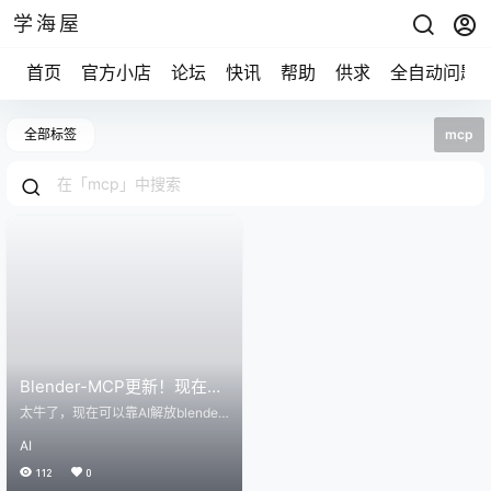
学海屋
首页
官方小店
论坛
快讯
帮助
供求
全自动问题
全部标签
mcp
Blender-MCP更新！现在可
以导入polyhaven网站资产
太牛了，现在可以靠AI解放blender
用户的双手了，最近爆火的blender
AI
-MCP又更新了重大功能！ 你现在
可以只通过提示词就可以将 @polyh
112
0
aven的1500多种资产库引入到Blen