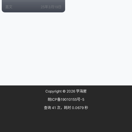
der中。 下面的视频将演示如何用文
嘉文
25年3月19日
字创造一个沙滩场景。（看它如何
导入正确的HDRIs、纹理和模型） h
ttps://www.bilibili.com/video/BV1s
aXJYMEQV MCP是指Mode…
Copyright © 2026
学海屋
皖ICP备19010155号-5
查询 41 次，耗时 0.0679 秒