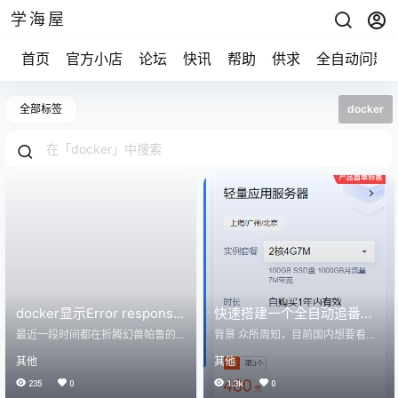
学海屋
首页
官方小店
论坛
快讯
帮助
供求
全自动问题
全部标签
docker
docker显示Error response
快速搭建一个全自动追番系
from daemon: unable to
统，从此追番快人一步–
最近一段时间都在折腾幻兽帕鲁的
背景 众所周知，目前国内想要看日
find getent command怎么
一键搭建脚本：https://www.xueha
AutoBangumi搭建全教程
漫的话，除了B站引进的动漫之外。
其他
其他
iwu.com/palworld-server/ 这两天
其他的都是得自己去找途径。而在B
办
连续遇到两个群晖用户的反馈：配
站看番还得等过审。相对来说又是
235
0
1.3k
0
置修改不成功。然后让他们用导入
一个不足。所以很多人转向了其他