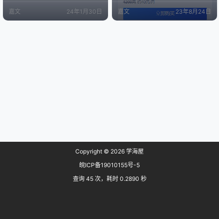
导出功能也都说不行，还会提示：Er
网站或者通过磁力链接之类的。而
嘉文
24年1月30日
嘉文
23年8月24日
ror response from daemon: unable
这些没有国内资质的网站很容易倒
to find getent command。 经过好
闭，而且很多时候为了成本考虑他
几次重新下载安装之类的操作终于
们会尽可能的压缩视频的画质，导
在其中一个用户后续的操…
致观看体验较差。而BT下载相对来
说资源不用愁，但是得自己去下
载。对于手机用户或者对BT不熟悉
的人可能会有一定的门槛。 目前
有…
Copyright © 2026
学海屋
皖ICP备19010155号-5
查询 45 次，耗时 0.2890 秒