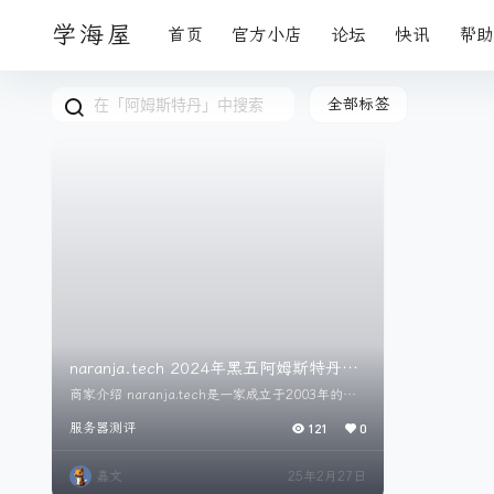
学海屋
首页
官方小店
论坛
快讯
帮助
全部标签
naranja.tech 2024年黑五阿姆斯特丹
40欧 4C8G120GB NVME 测评
商家介绍 naranja.tech是一家成立于2003年的荷
兰公司，上游是LiteServer，抗DMCA，但是得遵
服务器测评
121
0
守荷兰当地的法律。 服务器配置 服务器为2024年
黑五期间采购， 配置为4C8G120GB NVME 20TB
流量 年付40欧 地区为阿姆斯特丹 配置说不上多划
嘉文
25年2月27日
算，但是肯定够用的。性能上比RN这类只讲究低