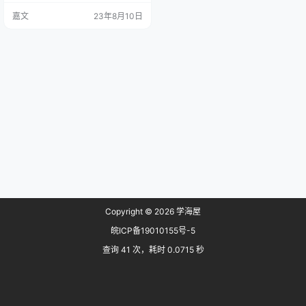
问。 图中是端口的两种状态，通过
嘉文
23年8月10日
查看端口可以得知5173端口是正常
且正在运行，此时Running Process
也会显示占用的程序。 而5174这个
端口就是没有占用的状态。 一般遇
到这种情况可以先看一下你的服务
器是否是同时…
Copyright © 2026
学海屋
皖ICP备19010155号-5
查询 41 次，耗时 0.0715 秒