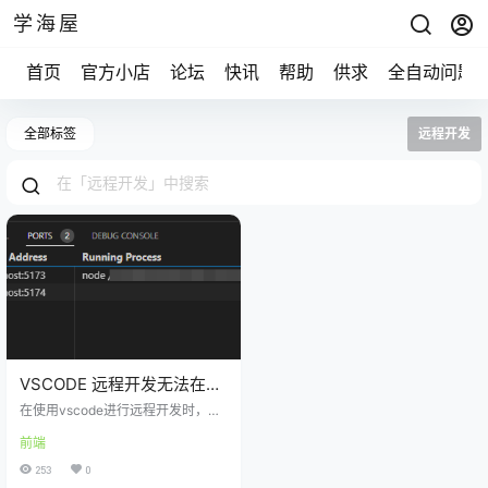
学海屋
首页
官方小店
论坛
快讯
帮助
供求
全自动问题
全部标签
远程开发
VSCODE 远程开发无法在本
地访问项目的网页
在使用vscode进行远程开发时，可
能会遇到下面这种情况： 以vite为
前端
例 项目运行成功了，提示打开local
host:5173或者其他端口。但是当我
253
0
们在本地打开时却会发现无法访