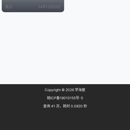
建站的首选方案。BWH目前拥有二
嘉文
24年12月29日
十多个机房，包括中国香港、美国
洛杉矶、日本东京、日本大阪、澳
大利亚悉尼、荷兰阿姆斯特丹等多
个地区，且部分套餐支持用户后台
自助迁移机房，深受广大用户的青
睐。将近半数的用户都是国人。而
其也一直针对国人VPS…
Copyright © 2026
学海屋
皖ICP备19010155号-5
查询 41 次，耗时 0.0820 秒