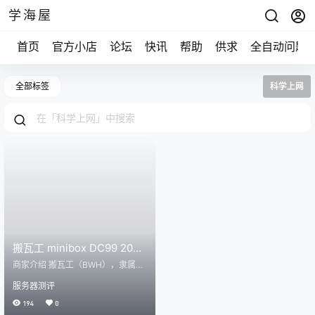
学海屋
首页
官方小店
论坛
快讯
帮助
供求
全自动问题
全部标签
科学上网
搬瓦工 minibox DC99 2025
年测评
商家介绍 搬瓦工（BWH），隶属于
加拿大IT7公司，是一家成立于2012
服务器测评
年的全球领先VPS服务商。BWH凭
借其高性价比、卓越的稳定性以及
194
0
丰富的套餐选择，成为了众多站长