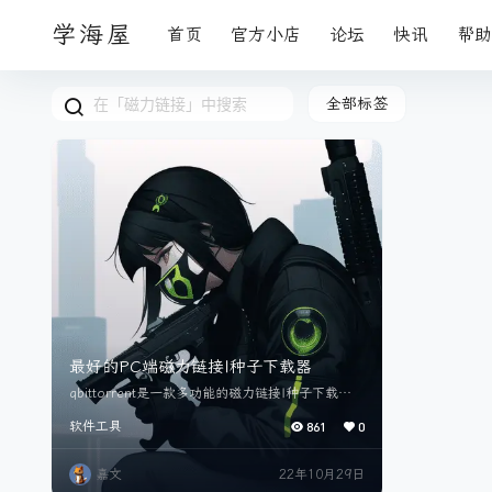
学海屋
首页
官方小店
论坛
快讯
帮助
全部标签
最好的PC端磁力链接|种子下载器
qbittorrent是一款多功能的磁力链接|种子下载软
件。 官网地址：https://www.qbittorrent.org/
软件工具
861
0
软件通用评分一览： [x] 是否免费 [x] 是否含有广
告 [x] 是否开源 [ ] 是否含内购|Pro功能 [x] 是否支
持中文 [x] 支持Windows [x] 支持MacOS [ ] 支持
嘉文
22年10月29日
Android [ ] 支持IOS [x] 支持Linux|…