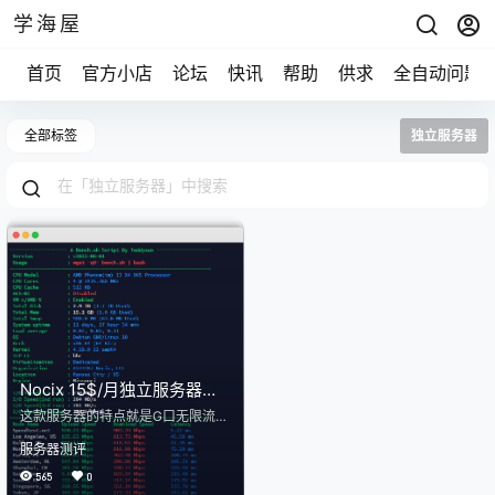
学海屋
首页
官方小店
论坛
快讯
帮助
供求
全自动问题
全部标签
独立服务器
Nocix 15$/月独立服务器测
评
这款服务器的特点就是G口无限流
量，然后有5个IP，性价比还是不错
服务器测评
的。 正常套餐应该是 AMD Pheno
m, 16 GB, 120GB+2TB G口 偶尔会
565
0
出中奖鸡 基础信息 YABS 硬盘测试