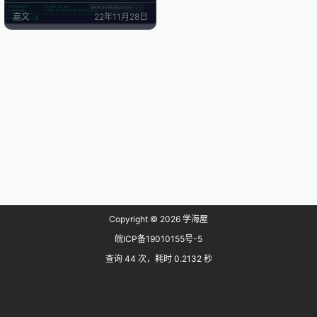
这个杜甫另外一个特点就是有SSD
嘉文
22年11月28日
作为系统盘,有HHD作为数据盘，使
用体验比一般的只有HHD的杜甫来
说更加舒适一点。 我的是中奖的服
务器 240GB SSD 3TB HHD 硬盘时
间 两块硬盘使用时间也还能…
Copyright © 2026
学海屋
皖ICP备19010155号-5
查询 44 次，耗时 0.2132 秒