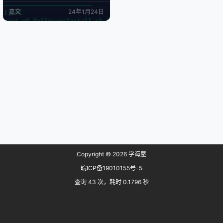
为参考。 幻兽帕鲁交流群：156131
嘉文
24年1月24日
989 。群内有群友专享的公益服 📝
更新日志： 2024.01.26 🔄 优化了
脚本的代码结构，精简了部分重复
代码，提高了代码的可读性和可维
护性。 🎮 为幻兽帕鲁游戏服务端增
加了优化补丁，提升了游戏的性能…
Copyright © 2026
学海屋
皖ICP备19010155号-5
查询 43 次，耗时 0.1796 秒