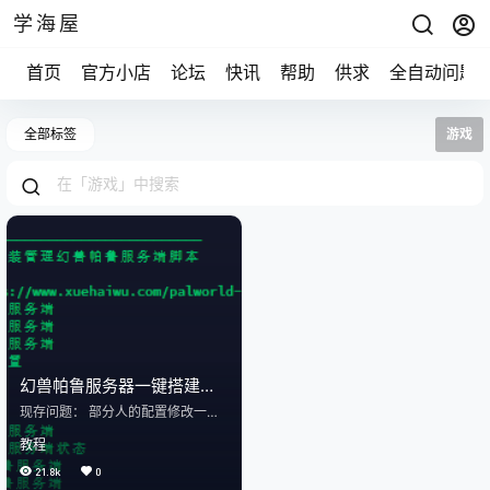
学海屋
首页
官方小店
论坛
快讯
帮助
供求
全自动问题
全部标签
游戏
幻兽帕鲁服务器一键搭建脚
本
现存问题： 部分人的配置修改一直
不成功，目前可以暂时通过先导出
教程
存档再导入存档的方式进行修改配
置。暂时还无法定位bug出在哪里。
21.8k
0
有了解的小伙伴也可以和我说。作