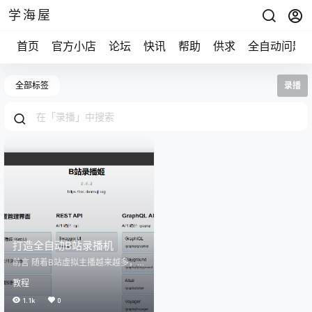
学海屋
首页
官方小店
论坛
快讯
帮助
供求
全自动问题
全部标签
录播
打造全自动B站录播机
前言 随着B站虚拟主播越来越多，很
多主播/粉丝都有录播的需求。当然
教程
不是粉丝也可以做录播。现在录播
基本上都是在服务器上实时监测，
1.1k
0
监测到主播开播之后就会自动开始