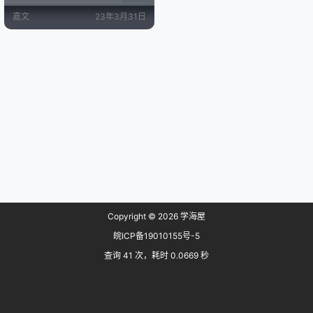
录播。就我个人而言，录播可能是
嘉文
23年3月31日
防止错过关注的主播直播，或者是
没时间看，就看看录播。还有就是
看看有没有好玩的地方可以做成切
片素材，这样可以做成切片上传到B
站，也可以获得一定的收益（聊胜
于无，但可以用来支付服务器开
销）。 这种全自动的录播机也可以
帮…
Copyright © 2026
学海屋
皖ICP备19010155号-5
查询 41 次，耗时 0.0669 秒