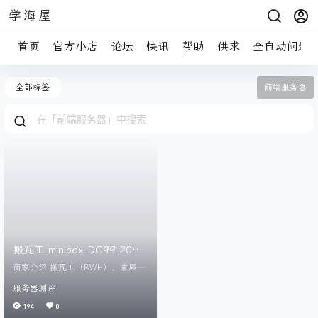
学海屋
首页
官方小店
论坛
快讯
帮助
供求
全自动问题
全部标签
前端服务器
搬瓦工 minibox DC99 2025
年测评
商家介绍 搬瓦工（BWH），隶属于
加拿大IT7公司，是一家成立于2012
服务器测评
年的全球领先VPS服务商。BWH凭
借其高性价比、卓越的稳定性以及
194
0
丰富的套餐选择，成为了众多站长