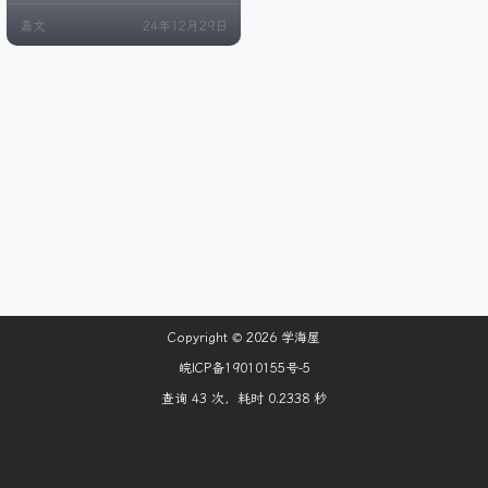
建站的首选方案。BWH目前拥有二
嘉文
24年12月29日
十多个机房，包括中国香港、美国
洛杉矶、日本东京、日本大阪、澳
大利亚悉尼、荷兰阿姆斯特丹等多
个地区，且部分套餐支持用户后台
自助迁移机房，深受广大用户的青
睐。将近半数的用户都是国人。而
其也一直针对国人VPS…
Copyright © 2026
学海屋
皖ICP备19010155号-5
查询 43 次，耗时 0.2338 秒