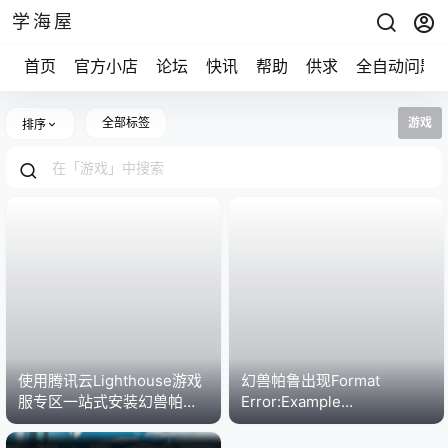
学海屋
首页
官方小店
论坛
快讯
帮助
供求
全自动问题
全部标签
游戏
排序
使用腾讯云Lighthouse游戏
幻兽帕鲁出现Format
服专区一站式安装幻兽帕鲁
Error:Example
游戏服
127.0.0.1:7777怎么办